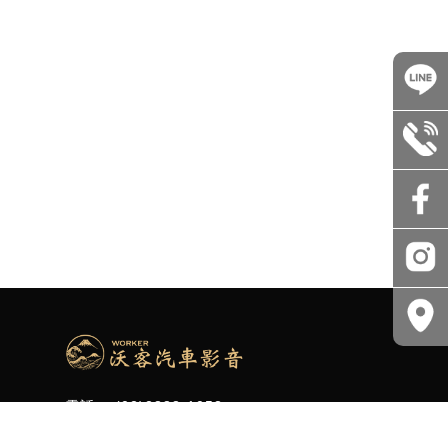
(02)2888-1053
@worker_329