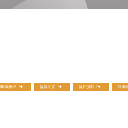
環艙氣氛燈
隔音抗震
盲點偵測
測速器