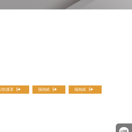
首頁
>
安裝實績
> 安卓機/360環景
/防護罩
隔熱紙
隔熱紙