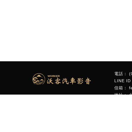
(
f
關於
汽車音