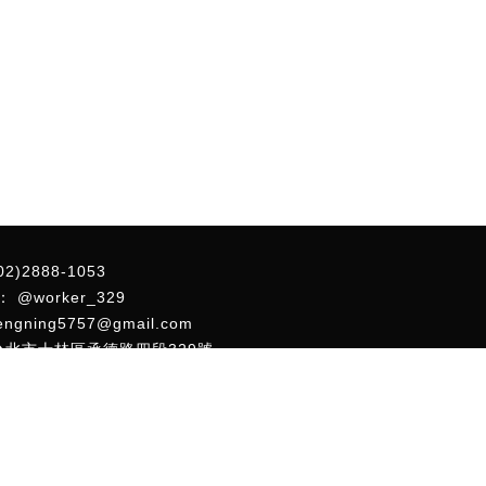
02)2888-1053
@worker_329
engning5757@gmail.com
台北市士林區承德路四段329號
沃客
服務項目
最新消息
產品專區
安裝實績
聯絡我
響安裝
台北汽車音響安裝
士林區汽車音響安裝
汽車導航安裝
台北汽車導航安裝