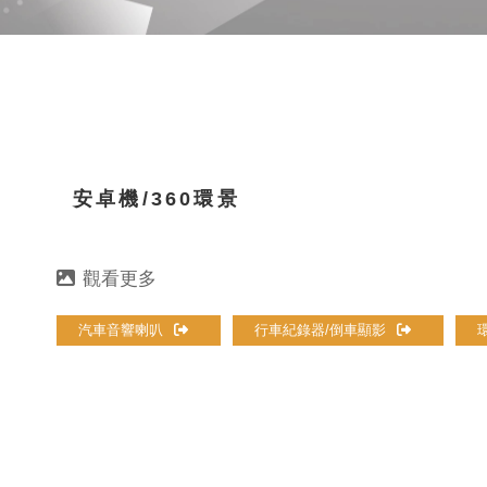
安卓機/360環景
汽車音響喇叭
行車紀錄器/倒車顯影